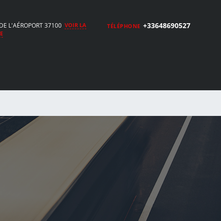
+33648690527
DE L'AÉROPORT 37100
VOIR LA
TÉLÉPHONE
E