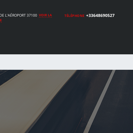
+33648690527
DE L'AÉROPORT 37100
VOIR LA
TÉLÉPHONE
E